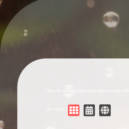
Próximos eventos de: Ashlie
Haz clic en un evento para obtener más inf
Ver como: