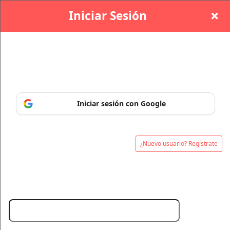
Iniciar Sesión
Inicia sesión o regístrate para poder administrar e
imprimir tus entradas en cualquier momento.
Ashlie
Iniciar sesión con Google
¿Nuevo usuario? Regístrate
Email:
Regístrate en: Ashlie