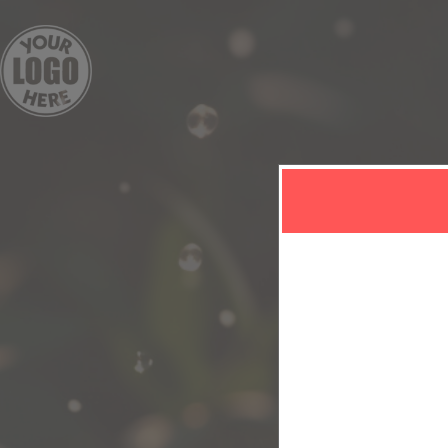
Inicia sesión o r
momento.
Regístrate en: Ashlie