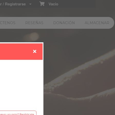
 / Registrarse
Vacío
CTENOS
RESEÑAS
DONACIÓN
ALMACENAR
 cualquier
evo usuario? Regístrate