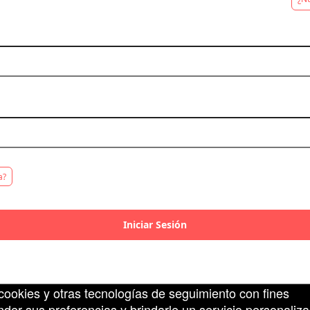
rg
© Todos los Derechos Reservados.
50.28.84.148
Condiciones de uso
 Elige una contraseña segura para proteger tu cuenta.
a?
Iniciar Sesión
a computadora
n cookies y otras tecnologías de seguimiento con fines
der sus preferencias y brindarle un servicio personaliza