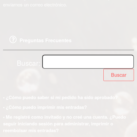
enviarnos un correo electrónico.
Preguntas Frecuentes
Buscar:
Buscar
• ¿Cómo puedo saber si mi pedido ha sido aprobado?
• ¿Cómo puedo imprimir mis entradas?
• Me registré como invitado y no creé una cuenta. ¿Puedo
seguir iniciando sesión para administrar, imprimir o
reembolsar mis entradas?