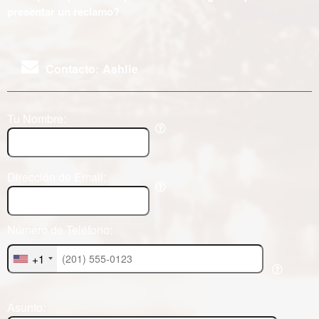
presentar un reclamo?
Contacto: Ashlie
Tu Nombre:
Dirección de Email:
Número de Teléfono:
+1
Asunto: