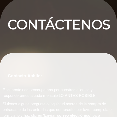
CONTÁCTENOS
Contacto Ashlie:
Realmente nos preocupamos por nuestros clientes y
responderemos a cada mensaje LO ANTES POSIBLE.
Si tienes alguna pregunta o inquietud acerca de la compra de
entradas o de las entradas que compraste, por favor completa el
formulario y haz clic en
'Enviar correo electrónico'
para